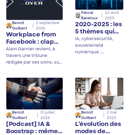
Pascal
22 août
Baratoux
2025
2020-2025 : les
Benoit
2 septembre
Guilbert
2025
5 thèmes qui
Workplace from
ont façonné le
IA, cybersécurité,
Facebook : clap
numérique
souveraineté
de fin pour le
Alain Garnier revient, à
numérique :
modèle gratuit
travers une tribune
découvrez les 5 sujets
rédigée par ses soins, sur
incontournables qui
la fin de la gratuité de
ont le plus impacté et
l’outil collaboratif
façonné le monde
«Workplace from
numérique entre 2020
Facebook».
et 2025.
Benoit
2 mai
Benoit
31 juillet
Guilbert
2025
Guilbert
2025
L’évolution des
[Podcast] IA &
modes de
Boostrap : même