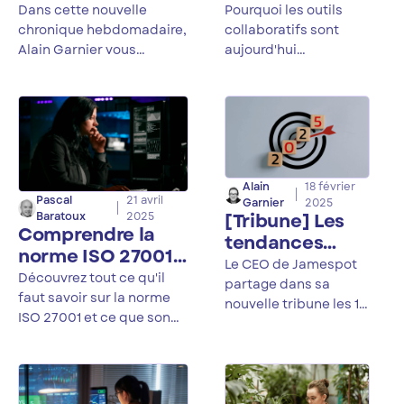
travail :
combat ?
Pourquoi les outils
Dans cette nouvelle
l’importance
collaboratifs sont
chronique hebdomadaire,
grandissante
aujourd'hui
Alain Garnier vous
indispensables pour
partage sa réflexion sur
des nouveaux
faire face aux
les similitudes entre le
outils
évolutions du monde
modèle Boostrap et les
collaboratifs
du travail ?
modèles IA. Est-ce que la
croissance de ces deux
modèles ne reposerait
Alain
18 février
finalement pas sur les
Pascal
21 avril
Garnier
2025
mêmes principes ?
[Tribune] Les
Baratoux
2025
Comprendre la
tendances
norme ISO 27001
numériques de
Le CEO de Jamespot
et ses impacts
Découvrez tout ce qu'il
2025 par Alain
partage dans sa
avec Jamespot
faut savoir sur la norme
Garnier
nouvelle tribune les 11
ISO 27001 et ce que son
tendances
obtention implique pour
numériques
Jamespot.
auxquelles les
entreprises devront
prêter attention en