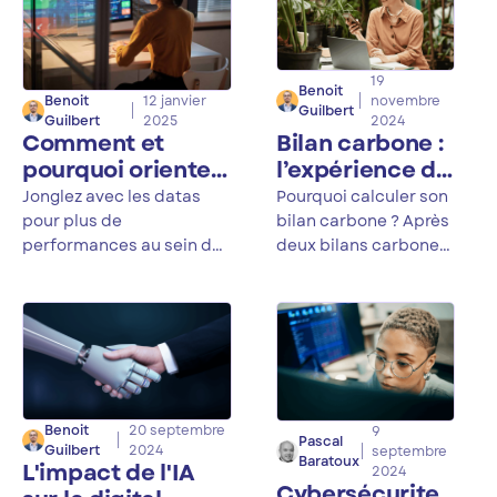
2025.
19
Benoit
novembre
Benoit
12 janvier
Guilbert
2024
Guilbert
2025
Bilan carbone :
Comment et
l’expérience de
pourquoi orienter
Jamespot
son organisation
Pourquoi calculer son
Jonglez avec les datas
"data driven" ?
bilan carbone ? Après
pour plus de
deux bilans carbone
performances au sein de
réalisés, nous
votre entreprise !
souhaitons revenir sur
notre expérience et
les enseignements
que nous en avons
tirés.
Benoit
20 septembre
9
Pascal
Guilbert
2024
septembre
Baratoux
L'impact de l'IA
2024
Cybersécurite