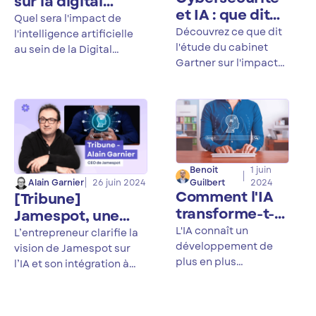
sur la digital
et IA : que dit
workplace : état
Quel sera l'impact de
l’étude Gartner
Découvrez ce que dit
des lieux et
l'intelligence artificielle
l'étude du cabinet
projection
au sein de la Digital
Gartner sur l'impact
Workplace ?
de l'IA en matière de
cybersécurité.
Benoit
1 juin
Guilbert
2024
Alain Garnier
26 juin 2024
Comment l'IA
[Tribune]
transforme-t-
Jamespot, une
elle la
vision
L'IA connaît un
L’entrepreneur clarifie la
communication
développement de
pragmatique de
vision de Jamespot sur
au sein des
plus en plus
l'IA par Alain
l’IA et son intégration à
important au sein des
solutions
travers de nouvelles
Garnier
solutions
fonctionnalités
collaboratives
collaboratives. Une
collaboratives.
?