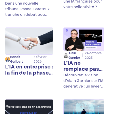
pourquoi il explose, ce
souveraine
une IA française pour
logiciels
Dans une nouvelle
qu'il coûte, et comment le
votre collectivité ?
propriétaires : le
tribune, Pascal Baratoux
reprendre en main.
Découvrez les enjeux
faux débat qui
tranche un débat trop
de souveraineté, de
souvent caricaturé : open
met votre
RGPD et de sécurité
source ou logiciel
souveraineté
des données RH et
propriétaire souverain ?
numérique en
urbaines.
Sa conviction : le but n'est
danger (Par
pas de choisir un camp,
Pascal Baratoux)
mais d'adapter le niveau
Alain
24 octobre
de garantie à la criticité
Benoit
5 février
Garnier
2025
de ce que vous protégez.
L’IA ne
Guilbert
2026
L’IA en entreprise :
remplace pas
la fin de la phase
les processus
Découvrez la vision
d’expérimentation
mais les
d’Alain Garnier sur l’IA
augmente
générative : un levier
d’optimisation des
processus métiers,
pas un remplacement
de l’humain.