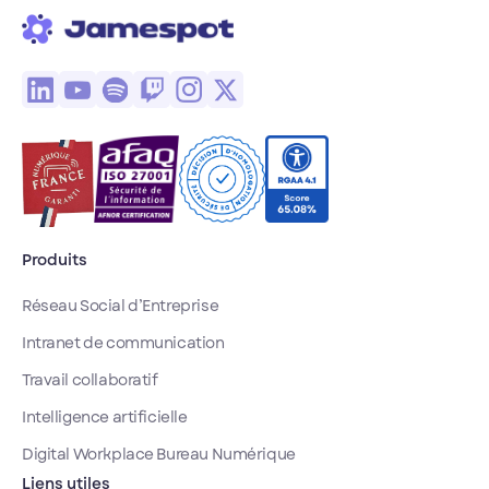
aubaine pour les
entreprises qui
peuvent ainsi enrichir
leurs usages et
expérimenter
l'intelligence
artificielle à moindre
frais.
Produits
Réseau Social d’Entreprise
Intranet de communication
Travail collaboratif
Intelligence artificielle
Digital Workplace Bureau Numérique
Liens utiles