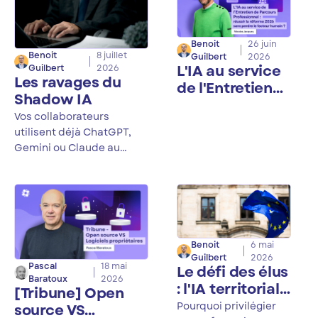
Benoit
26 juin
Benoit
8 juillet
Guilbert
2026
L'IA au service
Guilbert
2026
Les ravages du
de l'Entretien
Shadow IA
de Parcours
Vos collaborateurs
Professionnel :
utilisent déjà ChatGPT,
réussir la
Gemini ou Claude au
réforme 2026
quotidien, souvent sans
sans perdre le
que votre organisation le
facteur humain
sache. Ce phénomène a
un nom : le shadow IA.
Entre fuites de données
stratégiques, violations
Benoit
6 mai
de NDA et non-
Guilbert
2026
Pascal
18 mai
Le défi des élus
conformité RGPD, ses
Baratoux
2026
: l'IA territoriale
conséquences sont bien
[Tribune] Open
doit être
réelles. On vous explique
Pourquoi privilégier
source VS