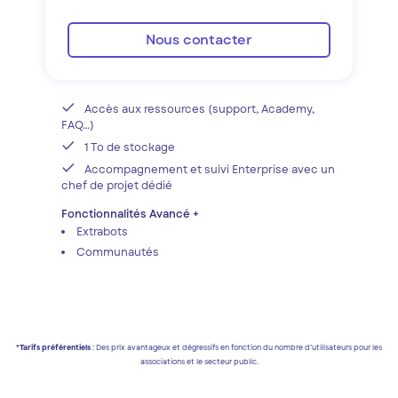
Nous contacter
Accès aux ressources (support, Academy,
FAQ…)
1 To de stockage
Accompagnement et suivi Enterprise avec un
chef de projet dédié
Fonctionnalités Avancé +
Extrabots
Communautés
*
Tarifs préférentiels
: Des prix avantageux et dégressifs en fonction du nombre d’utilisateurs pour les
associations et le secteur public.