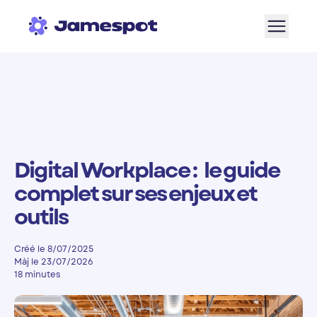
Aller à la navigation
Aller au contenu de la page
Aller au bas de page
Digital Workplace : le guide
complet sur ses enjeux et
outils
Créé le 8/07/2025
Màj le 23/07/2026
18 minutes