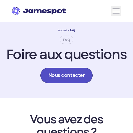
Aller à la navigation
Aller au contenu de la page
Aller au bas de page
Accueil
>
FAQ
FAQ
Foire aux questions
Nous contacter
Vous avez des
questions ?