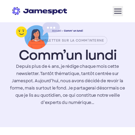
Aller à la navigation
Aller au contenu de la page
Aller au bas de page
Accueil
>
Comm’ un lundi
LA NEWSLETTER SUR LA COMM’INTERNE
Comm’un lundi
Depuis plus de 4 ans, je rédige chaque mois cette
newsletter. Tantôt thématique, tantôt centrée sur
Jamespot. Aujourd’hui, nous avons décidé de revoir la
forme, mais surtout le fond. Je partagerai désormais ce
que je lis au quotidien, ce qui constitue notre veille
d’experts du numérique…