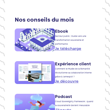
Nos conseils du mois
Ebook
Secteur public : Guide vers une
transformation souveraine et
performante
Je télécharge
Expérience client
Comment le Musée de la Romanité
révolutionne sa collaboration interne
grâce à Jamespot ?
Je découvre
Podcast
Cloud Sovereignty Framework : quand
la souveraineté devient mesurable
J’écoute