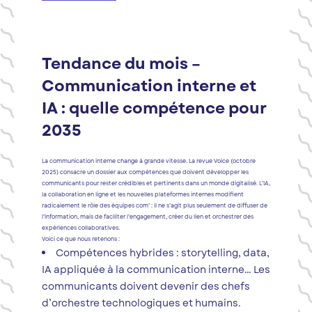
Tendance du mois –
Communication interne et
IA : quelle compétence pour
2035
La communication interne change à grande vitesse. La revue Voice (octobre
2025) consacre un dossier aux compétences que doivent développer les
communicants pour rester crédibles et pertinents dans un monde digitalisé. L’IA,
la collaboration en ligne et les nouvelles plateformes internes modifient
radicalement le rôle des équipes com’ : il ne s’agit plus seulement de diffuser de
l’information, mais de faciliter l’engagement, créer du lien et orchestrer des
expériences collaboratives.
Voici ce que nous retenons :
Compétences hybrides : storytelling, data,
IA appliquée à la communication interne… Les
communicants doivent devenir des chefs
d’orchestre technologiques et humains.