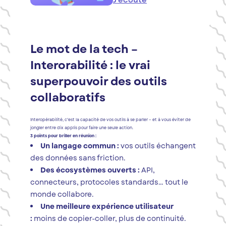
Le mot de la tech –
Interorabilité : le vrai
superpouvoir des outils
collaboratifs
Interopérabilité, c’est la capacité de vos outils à se parler – et à vous éviter de
jongler entre dix applis pour faire une seule action.
3 points pour briller en réunion :
Un langage commun :
vos outils échangent
des données sans friction.
Des écosystèmes ouverts :
API,
connecteurs, protocoles standards… tout le
monde collabore.
Une meilleure expérience utilisateur
:
moins de copier-coller, plus de continuité.