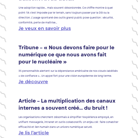
Une adoption rapide… mais souvent désordonnée. Ce chiffre montre à quel
point l’IA s’est imposée par le terrain, sans toujours passer par la DSI ou la
direction. L’usage spontané des outils grand public pose question : sécurité,
conformité, perte de maîtrise…
Je veux en savoir plus
Tribune – « Nous devons faire pour le
numérique ce que nous avons fait
pour le nucléaire »
35 personnalités alertent sur la dépendance américaine de nos clouds labélisés
« de confiance ».. Un appel fort pour une vision européenne de long terme.
Je découvre
Article – La multiplication des canaux
internes a souvent créé… du bruit !
Les organisations cherchent désormais à simplifier l’expérience employé, en
unifiant messagerie, intranet et outils collaboratifs. Un enjeu clé : faire cohabiter
efficacité et lien humain dans un univers numérique saturé.
Je lis l’article