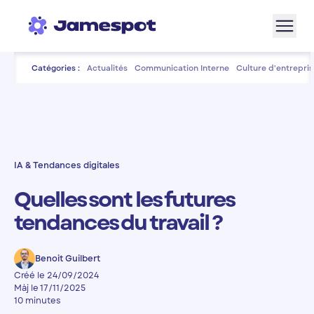
Aller à la navigation
Aller au contenu de la page
Aller au bas de page
Catégories :
Actualités
Communication Interne
Culture d'entrepris
IA & Tendances digitales
Quelles sont les futures
tendances du travail ?
Benoit Guilbert
Créé le 24/09/2024
Màj le 17/11/2025
10 minutes