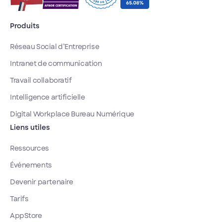
conformité
SecNumCloud e
RGPD, ses
piloté depuis un
conséquences
Produits
tableau de bord
sont bien
unique.
réelles. On
Réseau Social d’Entreprise
vous explique
Intranet de communication
pourquoi il
explose, ce
Travail collaboratif
qu'il coûte, et
Intelligence artificielle
comment le
reprendre en
Digital Workplace Bureau Numérique
main.
Liens utiles
Ressources
Événements
Devenir partenaire
Tarifs
AppStore