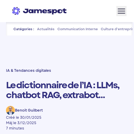
Aller à la navigation
Aller au contenu de la page
Aller au bas de page
Catégories :
Actualités
Communication Interne
Culture d'entrepris
IA & Tendances digitales
Le dictionnaire de l’IA : LLMs,
chatbot RAG, extrabot…
Benoit Guilbert
Créé le 30/01/2025
Màj le 3/12/2025
7 minutes