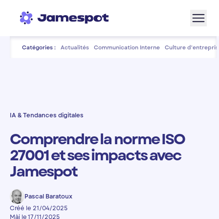
Aller à la navigation
Aller au contenu de la page
Aller au bas de page
Catégories :
Actualités
Communication Interne
Culture d'entrepris
IA & Tendances digitales
Comprendre la norme ISO
27001 et ses impacts avec
Jamespot
Pascal Baratoux
Créé le 21/04/2025
Màj le 17/11/2025