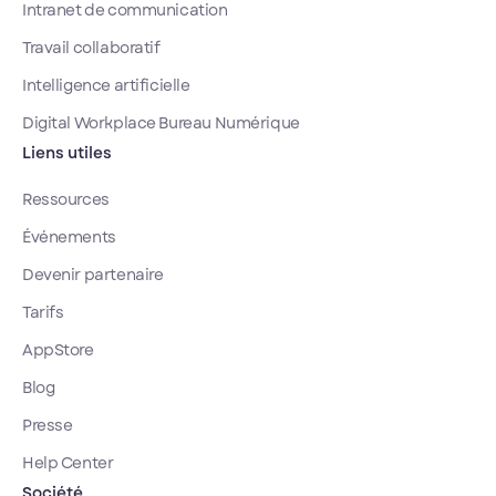
Intranet de communication
pourquoi il
explose, ce
Travail collaboratif
qu'il coûte, et
Intelligence artificielle
comment le
reprendre en
Digital Workplace Bureau Numérique
main.
Liens utiles
Ressources
Événements
Devenir partenaire
Tarifs
AppStore
Blog
Presse
Help Center
Société