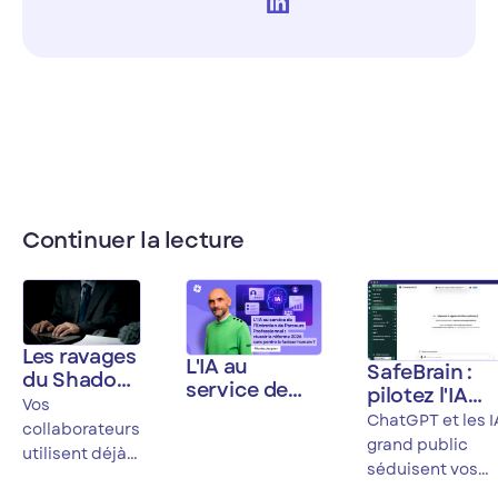
Continuer la lecture
Les ravages
L'IA au
SafeBrain :
du Shadow
service de
pilotez l'IA
IA
Vos
l'Entretien de
dans votre
ChatGPT et les I
collaborateurs
Parcours
organisation
grand public
utilisent déjà
Professionnel
sans
séduisent vos
ChatGPT,
: réussir la
compromett
équipes mais