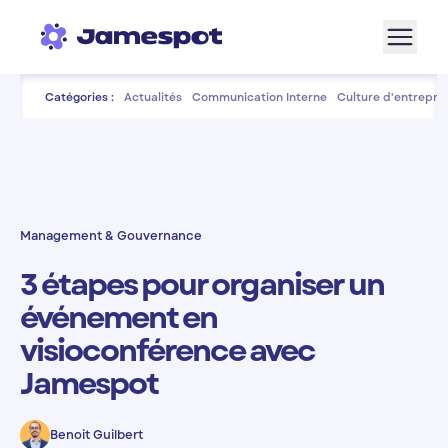
Aller à la navigation
Aller au contenu de la page
Aller au bas de page
Catégories :
Actualités
Communication Interne
Culture d'entrepris
Management & Gouvernance
3 étapes pour organiser un
événement en
visioconférence avec
Jamespot
Benoit Guilbert