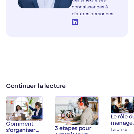
transmettre ses
connaissances à
d'autres personnes.
Continuer la lecture
Le rôle d
manage
Comment
3 étapes pour
:
s'organiser
La crise