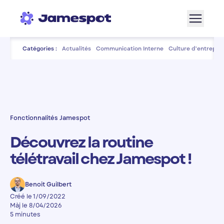
Aller à la navigation
Aller au contenu de la page
Aller au bas de page
Catégories :
Actualités
Communication Interne
Culture d'entrepris
Fonctionnalités Jamespot
Découvrez la routine
télétravail chez Jamespot !
Benoit Guilbert
Créé le 1/09/2022
Màj le 8/04/2026
5 minutes