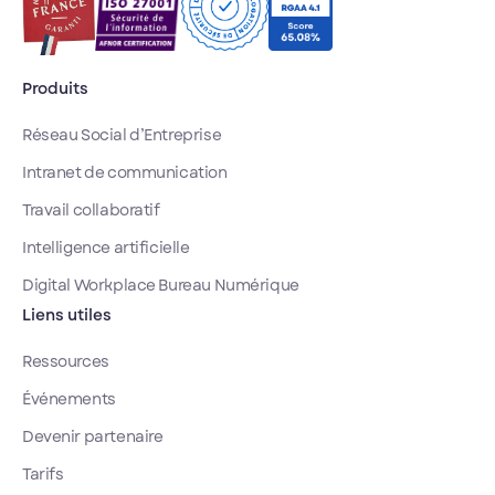
tout ce que
développement
transformer
Microsoft
spécifique.
chaque
propose :
collaborateur
messagerie,
Produits
en
documents,
contributeur
visio,
Réseau Social d’Entreprise
actif.
calendrier,
gestion de
Intranet de communication
projet, avec un
Travail collaboratif
hébergement
100%
Intelligence artificielle
souverain et
Digital Workplace Bureau Numérique
une
Liens utiles
certification
ISO27001.
Ressources
Événements
Devenir partenaire
Tarifs