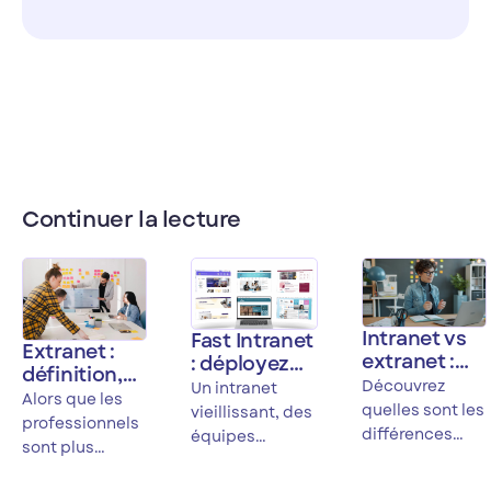
Continuer la lecture
Intranet vs
Fast Intranet
Extranet :
extranet :
: déployez
définition,
quelles
votre
Découvrez
Un intranet
enjeux et
Alors que les
différences
intranet no
quelles sont les
vieillissant, des
mise en
professionnels
et comment
code en
différences
équipes
place
sont plus
choisir ?
quelques
fondamentales
dispersées, un
mobiles et
semaines,
entre l'intranet
projet de