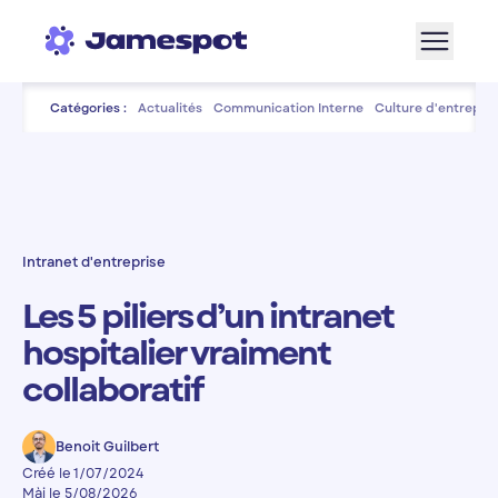
Aller à la navigation
Aller au contenu de la page
Aller au bas de page
Catégories :
Actualités
Communication Interne
Culture d'entrepris
Intranet d'entreprise
Les 5 piliers d’un intranet
hospitalier vraiment
collaboratif
Benoit Guilbert
Créé le 1/07/2024
Màj le 5/08/2026