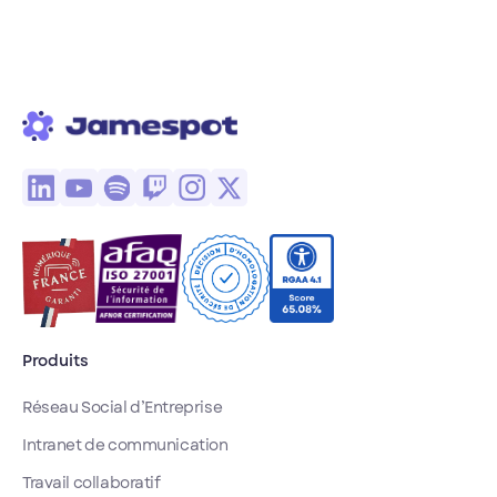
interne ne suivent
plus le rythme des
équipes soignantes.
Découvrez pourquoi
les correctifs
partiels ne suffisent
pas, et comment
une plateforme
collaborative peut
réduire cette
surcharge tout en
sécurisant les
échanges.
Produits
Réseau Social d’Entreprise
Intranet de communication
Travail collaboratif