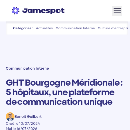
Aller à la navigation
Aller au contenu de la page
Aller au bas de page
Catégories :
Actualités
Communication Interne
Culture d'entrepris
Communication Interne
GHT Bourgogne Méridionale :
5 hôpitaux, une plateforme
de communication unique
Benoit Guilbert
Créé le 10/07/2024
Màj le 16/07/2026