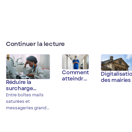
Continuer la lecture
Comment
Digitalisati
atteindre
des mairies 
Réduire la
les
comment
surcharge
soignants
moderniser
informationnelle
Entre boîtes mails
de
vos service
des équipes
saturées et
terrain ?
publics san
soignantes : le
messageries grand
exploser
rôle des outils
public non
votre budg
collaboratifs
sécurisées, les outils
de communication