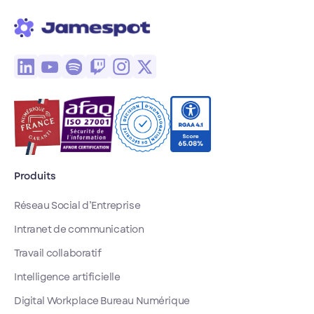
les correctifs
partiels ne suffisent
pas, et comment
une plateforme
collaborative peut
réduire cette
surcharge tout en
sécurisant les
échanges.
Produits
Réseau Social d’Entreprise
Intranet de communication
Travail collaboratif
Intelligence artificielle
Digital Workplace Bureau Numérique