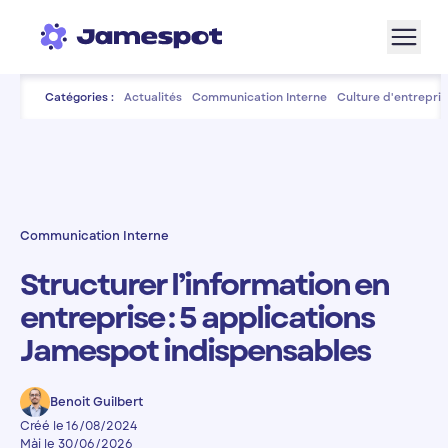
Aller à la navigation
Aller au contenu de la page
Aller au bas de page
Catégories :
Actualités
Communication Interne
Culture d'entrepris
Communication Interne
Structurer l’information en
entreprise : 5 applications
Jamespot indispensables
Benoit Guilbert
Créé le 16/08/2024
Màj le 30/06/2026